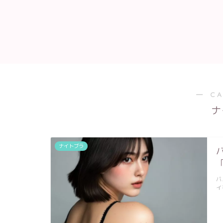
― C
ナ
ナイトブラ
バ
イ