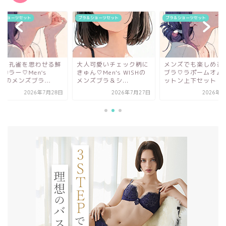
＆ショーツセット
ブラ＆ショーツセット
ブラ＆ショーツセット
人可愛いチェック柄に
メンズでも楽しめる三角
太陽と孔雀を思わせ
ん♡Men's WISHの
ブラ♡ラポームオムのコ
やかカラー♡Men's
ズブラ＆シ...
ットン上下セット
WISHのメンズブラ...
2026年7月27日
2026年8月3日
2026年7月