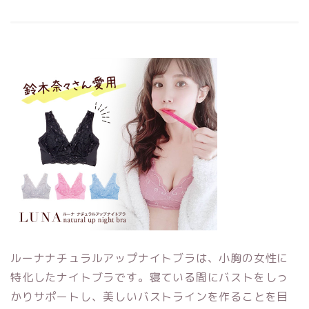
ルーナナチュラルアップナイトブラは、小胸の女性に
特化したナイトブラです。寝ている間にバストをしっ
かりサポートし、美しいバストラインを作ることを目