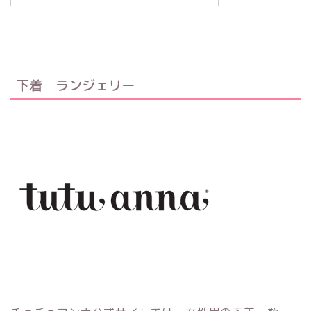
下着 ランジェリー