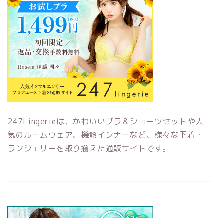
247Lingerieは、かわいいブラ＆ショーツセットや人
気のルームウェア、機能インナーなど、様々な下着・
ランジェリーを取り揃えた通販サイトです。