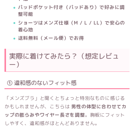
パッドポケット付き（パッドあり）で好みに調
整可能
ショーツはメンズ仕様（M / L / LL）で安心の
着心地
送料無料（メール便）でお得
実際に着けてみたら？（想定レビュ
ー）
① 違和感のないフィット感
「メンズブラ」と聞くとちょっと特別なものに感じる
かもしれませんが、こちらは
男性の体型に合わせてカ
ップの膨らみやワイヤー長さを調整
。胸板にフィット
しやすく、違和感がほとんどありません。