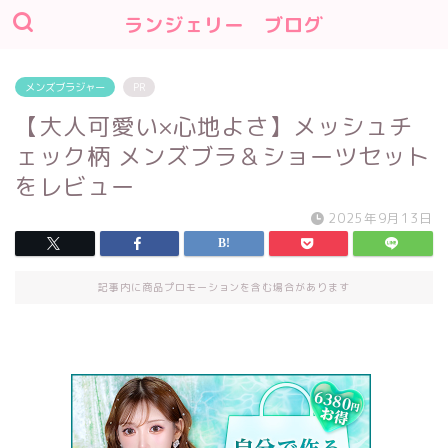
ランジェリー ブログ
メンズブラジャー
PR
【大人可愛い×心地よさ】メッシュチ
ェック柄 メンズブラ＆ショーツセット
をレビュー
2025年9月13日
記事内に商品プロモーションを含む場合があります