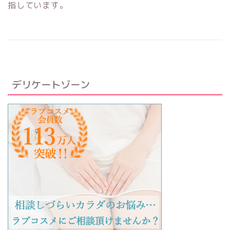
指しています。
デリケートゾーン