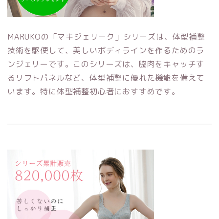
MARUKOの「マキジェリーク」シリーズは、体型補整
技術を駆使して、美しいボディラインを作るためのラ
ンジェリーです。このシリーズは、脇肉をキャッチす
るリフトパネルなど、体型補整に優れた機能を備えて
います。特に体型補整初心者におすすめです。