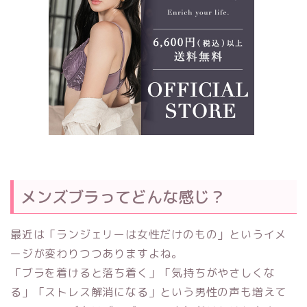
メンズブラってどんな感じ？
最近は「ランジェリーは女性だけのもの」というイメ
ージが変わりつつありますよね。
「ブラを着けると落ち着く」「気持ちがやさしくな
る」「ストレス解消になる」という男性の声も増えて