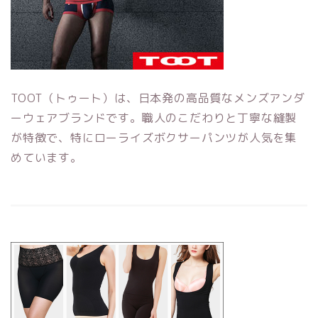
TOOT（トゥート）は、日本発の高品質なメンズアンダ
ーウェアブランドです。職人のこだわりと丁寧な縫製
が特徴で、特にローライズボクサーパンツが人気を集
めています。