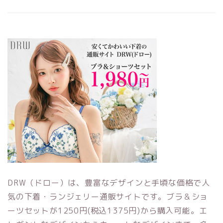
DRW（ドロー）は、豊富なデザインと手頃な価格で人
気の下着・ランジェリー通販サイトです。ブラ＆ショ
ーツセットが1250円(税込1375円)から購入可能。エ