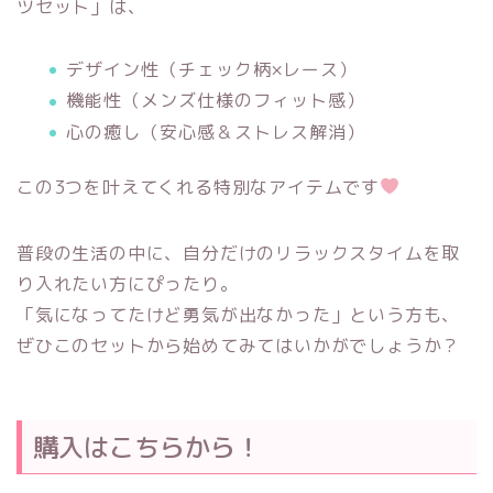
ツセット」は、
デザイン性（チェック柄×レース）
機能性（メンズ仕様のフィット感）
心の癒し（安心感＆ストレス解消）
この3つを叶えてくれる特別なアイテムです
普段の生活の中に、自分だけのリラックスタイムを取
り入れたい方にぴったり。
「気になってたけど勇気が出なかった」という方も、
ぜひこのセットから始めてみてはいかがでしょうか？
購入はこちらから！