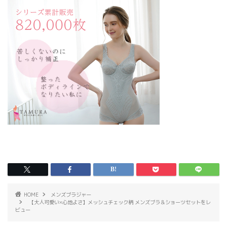
HOME
メンズブラジャー
【大人可愛い×心地よさ】メッシュチェック柄 メンズブラ＆ショーツセットをレ
ビュー