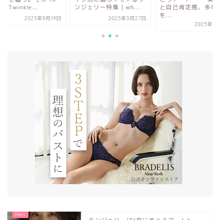
ェリー特集｜wh...
と自己肯定感、多幸感
新作］Twinkle...
を...
2025年3月27日
2025年9
2025年9月16日