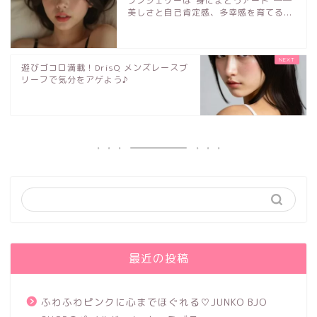
ランジェリーは“身にまとうアート”──
美しさと自己肯定感、多幸感を育てる...
遊びゴコロ満載！DrisQ メンズレースブ
リーフで気分をアゲよう♪
最近の投稿
ふわふわピンクに心までほぐれる♡JUNKO BJO