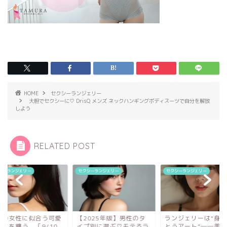
HOME
セクシーランジェリー
大胆でセクシーに♡ DrisQ メンズ ネックハンギングボディスーツで自分を解放
しよう
RELATED POST
シーランジェリー
セクシーランジェリー
セクシーランジェリー
2025年版】男性のタ
ランジェリーは“身にま
大人の女性に似合う
プ別に選ぶ♡モテるラ
とうアート”──美しさ
らしさを纏う。［9/