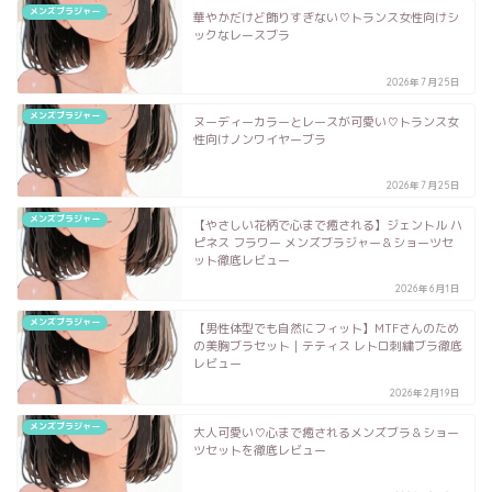
メンズブラジャー
華やかだけど飾りすぎない♡トランス女性向けシ
ックなレースブラ
2026年7月25日
メンズブラジャー
ヌーディーカラーとレースが可愛い♡トランス女
性向けノンワイヤーブラ
2026年7月25日
メンズブラジャー
【やさしい花柄で心まで癒される】ジェントル ハ
ピネス フラワー メンズブラジャー＆ショーツセ
ット徹底レビュー
2026年6月1日
メンズブラジャー
【男性体型でも自然にフィット】MTFさんのため
の美胸ブラセット｜テティス レトロ刺繍ブラ徹底
レビュー
2026年2月19日
メンズブラジャー
大人可愛い♡心まで癒されるメンズブラ＆ショー
ツセットを徹底レビュー