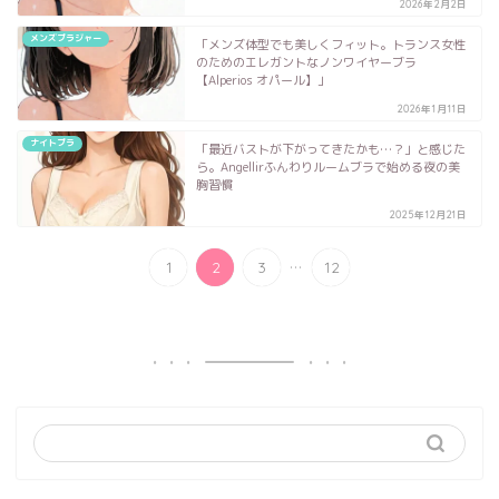
2026年2月2日
メンズブラジャー
「メンズ体型でも美しくフィット。トランス女性
のためのエレガントなノンワイヤーブラ
【Alperios オパール】」
2026年1月11日
ナイトブラ
「最近バストが下がってきたかも…？」と感じた
ら。Angellirふんわりルームブラで始める夜の美
胸習慣
2025年12月21日
...
1
2
3
12