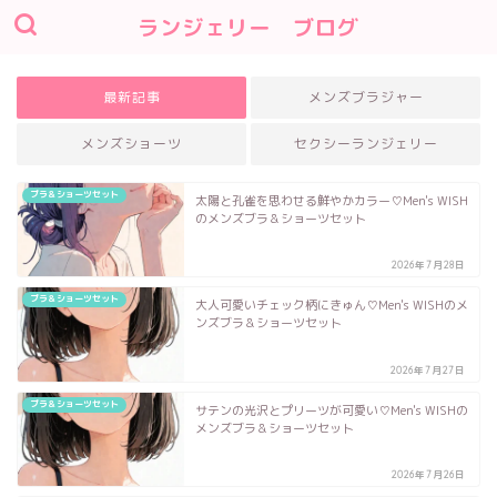
ランジェリー ブログ
最新記事
メンズブラジャー
メンズショーツ
セクシーランジェリー
ブラ＆ショーツセット
太陽と孔雀を思わせる鮮やかカラー♡Men's WISH
のメンズブラ＆ショーツセット
2026年7月28日
ブラ＆ショーツセット
大人可愛いチェック柄にきゅん♡Men's WISHのメ
ンズブラ＆ショーツセット
2026年7月27日
ブラ＆ショーツセット
サテンの光沢とプリーツが可愛い♡Men's WISHの
メンズブラ＆ショーツセット
2026年7月26日